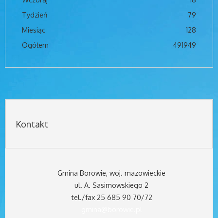
Tydzień
79
Miesiąc
128
Ogółem
491949
Kontakt
Gmina Borowie, woj. mazowieckie
ul. A. Sasimowskiego 2
tel./fax 25 685 90 70/72
gmina@borowie.pl