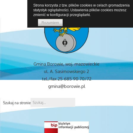
Strona korzysta z tzw. plików cookies w celach gromadzenia
statystyk oglądalności. Ustawienia plików cookies możesz
zmienić w konfiguracji przeglądarki.
Rozumiem
Gmina Borowie, woj. mazowieckie
ul. A. Sasimowskiego 2
tel./fax 25 685 90 70/72
gmina@borowie.pl
Szukaj na stronie